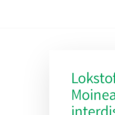
Lokstof
Moineau
interdi