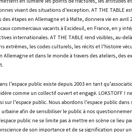
mettent en lumière les points de fractures, les attitudes et
onnes vivant des situations d’exception. AT THE TABLE est
s des étapes en Allemagne et à Malte, donnera vie en avril 2
caux commerciaux vacants à Excideuil, en France, en y inté
tives internationales. AT THE TABLE rend visibles, au-delà 
ns extrêmes, les codes culturels, les récits et l’histoire vé
en Allemagne et dans le monde à travers des ateliers, des e
t.
ans l’espace public existe depuis 2003 en tant qu’associati
nsidère comme un collectif ouvert et engagé. LOKSTOFF ! n
si sur l’espace public. Nous abordons l’espace public dans
t urbaine afin de sensibiliser le public à nos questionnement
’espace public ne se limite pas à mettre en scène ce lieu pa
conscience de son importance et de sa signification pour un