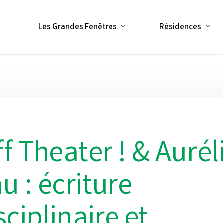
Les Grandes Fenêtres
Résidences
f Theater ! & Aurél
 : écriture
sciplinaire et