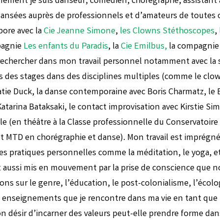
nément je suis danseur, comédien, chorégraphe, assistant 
dansées auprès de professionnels et d’amateurs de toutes o
bore avec la
Cie Jeanne Simone
,
les Clowns Stéthoscopes
,
pagnie
Les enfants du Paradis
, la
Cie Emilbus,
la compagnie
rechercher dans mon travail personnel notamment avec la 
s des stages dans des disciplines multiples (comme le clow
Katie Duck, la danse contemporaine avec Boris Charmatz, le
atarina Bataksaki, le contact improvisation avec Kirstie Si
e (en théâtre à la Classe professionnelle du Conservatoire
 MTD en chorégraphie et danse). Mon travail est imprégn
des pratiques personnelles comme la méditation, le yoga, et
st aussi mis en mouvement par la prise de conscience que n
ons sur le genre, l’éducation, le post-colonialisme, l’écolog
 les enseignements que je rencontre dans ma vie en tant qu
n désir d’incarner des valeurs peut-elle prendre forme da