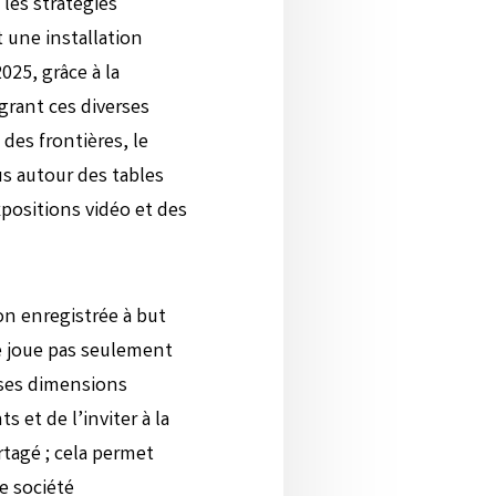
 les stratégies
 une installation
025, grâce à la
grant ces diverses
des frontières, le
cus autour des tables
xpositions vidéo et des
on enregistrée à but
e joue pas seulement
 ses dimensions
s et de l’inviter à la
rtagé ; cela permet
e société