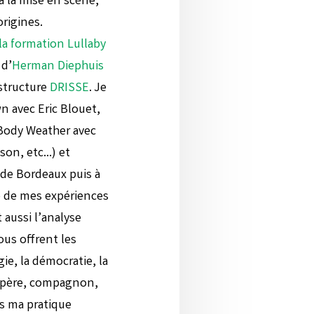
à la mise en scène,
rigines.
la formation Lullaby
 d’
Herman Diephuis
structure
DRISSE
. Je
n avec Eric Blouet,
 Body Weather avec
mson, etc…) et
 de Bordeaux puis à
é de mes expériences
 aussi l’analyse
ous offrent les
ie, la démocratie, la
e père, compagnon,
ns ma pratique